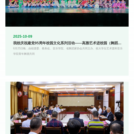
2025-10-09
我校庆祝建党95周年校园文化系列活动――高雅艺术进校园（舞蹈专
场）隆重上演
6月25日晚，由校团委、教务处、音乐学院、省舞蹈家协会共同主办、校大学生艺术团和音乐
学院青年舞团共同