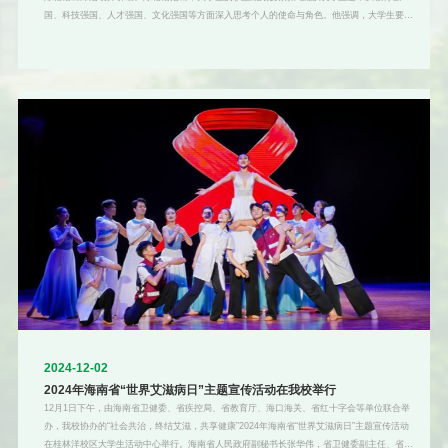
国、科技强国、人才强国、文化强国等方面深入思考个人的使命与角色。他强调，大学生要在
了解、调研、思考强国建设需求的基础上明确职业目标，规划发展路径，增强核心竞争力，达
到以赛促学，以赛促就，以赛促教的目的。大赛自11月启动以来，共吸引5219名学生报名参
赛。经过学院初赛选拔和网络直通赛投票，共80位选手晋级决赛。决赛设置“成长”和“就业”两条
赛道，选手主题陈述、评委综合面试两个环节。选手通过现场演讲、PPT展示、视频短片等多
种形
2024-12-02
2024年海南省“世界艾滋病日”主题宣传活动在我校举行
12月1日下午，由海南省卫健委、省疾控局、省教育厅、海口海关、省红十字会等单位联合举
办，我校协办的“社会共治，终结艾滋，共享健康”2024年海南省“世界艾滋病日”主题宣传活动
在桂林洋校区大学生活动中心举行。海南省人民政府副秘书长张华伟，省卫健委副主任、省疾