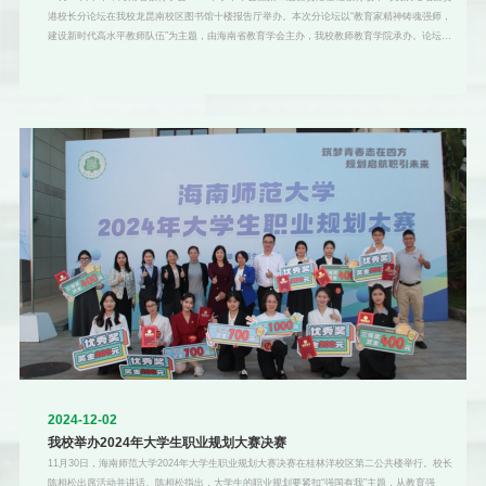
港校长分论坛在我校龙昆南校区图书馆十楼报告厅举办。本次分论坛以“教育家精神铸魂强师，
建设新时代高水平教师队伍”为主题，由海南省教育学会主办，我校教师教育学院承办。论坛汇
聚了教育专家学者、中小学校长及高校师生代表共200余人，共同探讨自贸港背景下基础教育
教师队伍的建设与发展，提高教育质量，共筑教育强国梦。我校副校长徐基良出席启动仪式并
发表致辞。他表示，本次年会暨论坛旨在深入贯彻全国教育大会精神，落实海南省教育厅关于
加强新时代教师队伍建设的各项要求，弘扬教育家精神，聚焦校长领导力与创新实践能力，为
与会者提供交
2024-12-02
我校举办2024年大学生职业规划大赛决赛
11月30日，海南师范大学2024年大学生职业规划大赛决赛在桂林洋校区第二公共楼举行。校长
陈相松出席活动并讲话。陈相松指出，大学生的职业规划要紧扣“强国有我”主题，从教育强