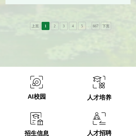
下一步工作提出六点要求：一要提高政治站位，充分认识实验室安全工作的极端重要性，坚持
底线思维和红线意识，坚决克服麻痹思想和侥幸心理，以对学校、师生负责的态度，全方位守
住实验室安全底线；二要
. . .
上页
1
2
3
4
5
667
下页
AI校园
人才培养
人才招聘
招生信息