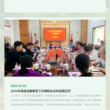
控局局长曾昭长，我校党委书记许玫以及省教育厅、海口海关、省红十字会等单位领导出席，
各单位防艾一线工作人员代表、我校师生代表等500余人参加活动。本次活动旨在发挥校园防
艾宣传教育阵地的作用，引导青年学生树立正确的价值观，提高自我保护能力。通过健康咨
询、专家讲座、志愿者宣讲、知识问答、发放宣传资料等多种形式，向青年学生普及科学的防
艾抗艾知识。来自
2024-12-02
2024年高校创新教育工作调研会在科技园召开
11月29日，2024年高校创新教育工作调研会在科技园召开。会上，我校创新教育与实践教学中
心负责人汇报了学校在加强创新创业教育工作中的举措与成果。科技园负责人汇报了我校国家
级创新创业教育实践基地基本情况，2024年任务指标完成情况及存在困难，并提出以学生项目
(师生共创)成果转化、推动知识产权申报和优秀团队孵化作为下一步工作的重点。在经验分享