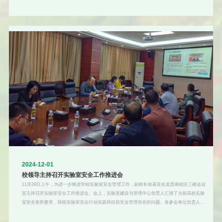
环节，我校经济与管理学院代表分享了创新教育工作经验及指导学生参加比赛、推动项目孵化
等方面的心得与体会，介绍了学院通过鼓励学生参与各类创新创业赛事、实践教学改革、市场
调研和商业计划书撰写等方式，构建课、训、赛、岗五位一体实践教学体系的做法。海南省教
育厅高教处副
2024-12-01
校领导主持召开实验室安全工作推进会
11月29日上午，为进一步推进学校实验室安全管理工作，副校长徐基良在龙昆南校区三楼会议
室主持召开实验室安全工作推进会。会上，实验室建设与管理中心负责人汇报了当前高校实验
室安全形势要求、我校实验室安全行动实践和目前安全管理存在的问题。各参会单位负责人就
各自实验室管理的现状、工作的难点及亟需解决的问题进行了交流和讨论。徐基良在总结讲话
中充分肯定了我校实验室管理工作取得的成绩，指出了我校实验室安全工作存在的不足，并对