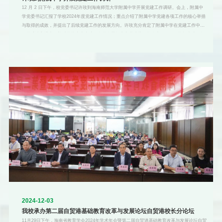
12 月 2 日下午，校党委书记许玫到海南师范大学附属中学开展党建工作调研。会上，附属中
学党委书记汇报了学校2024年度党建工作情况；重点介绍了附属中学党建各项工作的核心举措
与取得的成效，并提出了后续党建工作的发展方向。许玫充分肯定了附属中学在党建工作中取
得的成绩和进步，并对学校未来党建工作的发展提出意见建议。许玫表示，要始终把党建工作
放在首位，不断创新工作思路和方法，推动党建工作再上新台阶；要加强标准化、规范化建
设，按照完整程序推进党建相关工作；要坚持从严治党，多项并举，以高质量党建引领学校教
育工作高质量开展；要着眼于提升实力和地位，加强两校之间的沟通协作，为师生提供提升和
成长的平台。海师大
2024-12-03
我校承办第二届自贸港基础教育改革与发展论坛自贸港校长分论坛
11月29日下午，海南省教育学会2024年学术年会暨第二届自贸港基础教育改革与发展论坛自贸