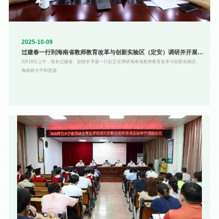
2025-10-09
过建春一行到海南省教师教育改革与创新实验区（定安）调研并开展访
企拓岗促就业
5月18日上午，校长过建春、副校长李森一行赴定安调研海南省教师教育改革与创新实验区、
海南师大平和思源