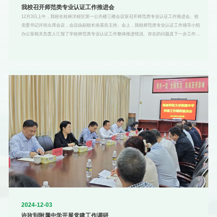
我校召开师范类专业认证工作推进会
12月3日上午，我校在桂林洋校区第一公共楼三楼会议室召开师范类专业认证工作推进会。校
党委书记许玫出席会议，会议由副校长徐基良主持。会上，我校师范类专业认证工作领导小组
办公室相关负责人汇报了学校师范类专业认证工作整体推进情况、存在的问题及下一步工作计
划。马克思主义学院等17个学院，教务处等7个部门负责人依次汇报了工作进展情况。徐基良
在总结讲话中充分肯定了各单位在认证工作中做出的努力，并对下一步工作提出具体要求。他
指出，专业认证是关系专业存亡的大事，各部门各学院要高度重视，对标对表，扎实推进；要
增强做好师范类专业认证工作的紧迫感，把握时间节点，提早完善相关材料；要加强学院之间
的联动，互相学习互相支
2024-12-03
许玫到附属中学开展党建工作调研