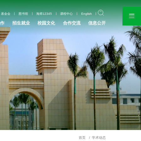
基金会
图书馆
海师12345
课程中心
English
作
招生就业
校园文化
合作交流
信息公开
首页
学术动态