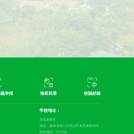
问题举报
海师风景
校园邮箱
学校地址：
龙昆南校区
地址：海南省海口市琼山区龙昆南路99号
邮政编码：571158