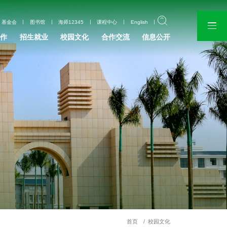
基金会
图书馆
海师12345
课程中心
English
作
招生就业
校园文化
合作交流
信息公开
首页
校园文化