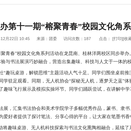
办第十一期“榕聚青春”校园文化角
12月22日 10:45
来源：团委
访问次数：
187
点击：
[打印]
[收藏
期“榕聚青春”校园文化角系列活动在龙昆南、桂林洋两校区同步举
体验与书法展演巧妙融合，营造出集趣味、科技与人文于一体的
社“趣玩桌游，解锁思维”主题活动人气十足。同学们围坐桌前推
同学驻足观看。同期，无人机协会“探秘无人机，逐梦天之蓝”体
了趣味飞行展示及模拟实操环节。同学们踊跃尝试，在讲解中学
法展，汇集书法协会和美术学院学子多幅优秀作品，篆书、隶书
为爱好者提供了探讨笔法、分享心得的平台，让大家在笔墨书香
活动将趣味桌游、无人机科技探索与书法文化熏陶相融合，延续了