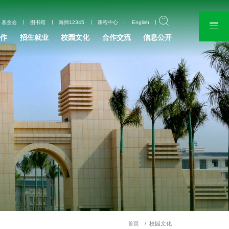
基金会
图书馆
海师12345
课程中心
English
作
招生就业
校园文化
合作交流
信息公开
首页
校园文化