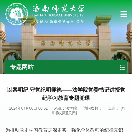
专题网站
以案明纪 守党纪明师德――法学院党委书记讲授党
纪学习教育专题党课
2024年07月06日 00:51
来源：法学院
访问次数：
点击：
[打
印]
[收藏]
[关闭]
为推动党史学习教育走深走实，强化全体教师的纪律意识