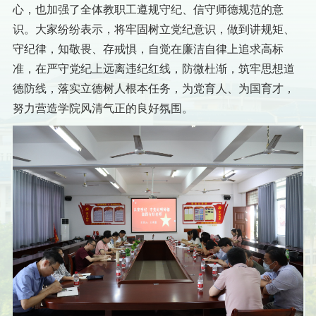
心，也加强了全体教职工遵规守纪、信守师德规范的意
识。大家纷纷表示，将牢固树立党纪意识，做到讲规矩、
守纪律，知敬畏、存戒惧，自觉在廉洁自律上追求高标
准，在严守党纪上远离违纪红线，防微杜渐，筑牢思想道
德防线，落实立德树人根本任务，为党育人、为国育才，
努力营造学院风清气正的良好氛围。